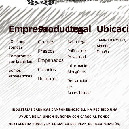
Empresa
Productos
Legal
Ubicac
CAMPOHERMOSO,
Cocidos
¿Quiénes
Aviso Legal
Almería,
somos?
Frescos
Política de
España.
Compromiso
Privacidad
Empanados
con la calidad
Información
Curados
Somos
Alergénos
Proveedores
Rellenos
Declaración
de
Accesibilidad
INDUSTRIAS CÁRNICAS CAMPOHERMOSO S.L HA RECIBIDO UNA
AYUDA DE LA UNIÓN EUROPEA CON CARGO AL FONDO
NEXTGENERATIONEU, EN EL MARCO DEL PLAN DE RECUPERACIÓN,