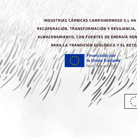
INDUSTRIAS CÁRNICAS CAMPOHERMOSO S.L HA 
RECUPERACIÓN, TRANSFORMACIÓN Y RESILIENCI
ALMACENAMIENTO, CON FUENTES DE ENERGÍA RENO
PARA LA TRANSICIÓN ECOLÓGICA Y EL RET