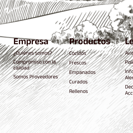
Empresa
Productos
L
¿Quiénes somos?
Avi
Cocidos
Compromiso con la
Pol
Frescos
calidad
Inf
Empanados
Somos Proveedores
Ale
Curados
Dec
Rellenos
Acc