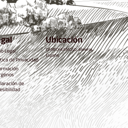
egal
Ubicación
CAMPOHERMOSO, Almería,
so Legal
España.
ítica de Privacidad
ormación
rgénos
laración de
esibilidad