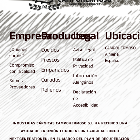
Empresa
Productos
Legal
Ubicac
CAMPOHERMOSO,
Cocidos
¿Quiénes
Aviso Legal
Almería,
somos?
Frescos
Política de
España.
Compromiso
Privacidad
Empanados
con la calidad
Información
Curados
Somos
Alergénos
Proveedores
Rellenos
Declaración
de
Accesibilidad
INDUSTRIAS CÁRNICAS CAMPOHERMOSO S.L HA RECIBIDO UNA
AYUDA DE LA UNIÓN EUROPEA CON CARGO AL FONDO
NEXTGENERATIONEU, EN EL MARCO DEL PLAN DE RECUPERACIÓN,